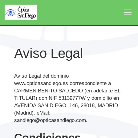
Aviso Legal
Aviso Legal del dominio
www.opticasandiego.es
correspondiente a
CARMEN BENITO SALCEDO
(en adelante EL
TITULAR) con
NIF
53139777W
y domicilio en
AVENIDA SAN DIEGO, 146
,
28018
,
MADRID
(
Madrid
). eMail:
sandiego@opticasandiego.com
.
Condiciones